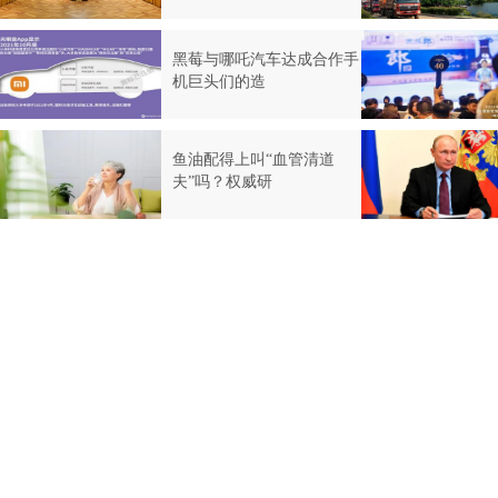
黑莓与哪吒汽车达成合作手
机巨头们的造
鱼油配得上叫“血管清道
夫”吗？权威研