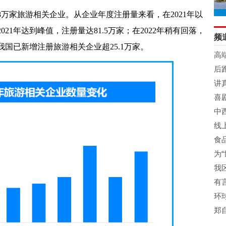
8万家旅游相关企业。从企业年度注册量来看，在2021年以
1年达到峰值，注册量达81.5万家；在2022年稍有回落，
频
我国已新增注册旅游相关企业超25.1万家。
高
级
后
讲
力
喜
金
中
线
新
食
为
发
我
善
有
松
环
郑