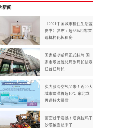
片新闻
《2021中国城市租住生活蓝
皮书》发布：超65%租客首
选机构化长租房
国家反垄断局正式挂牌 国
家市场监管总局副局长甘霖
任首任局长
实力派冷空气又来！近20大
城市降温将超10℃ 东北或
再遭特大暴雪
画面过于震撼！塔克拉玛干
沙漠被圈起来了