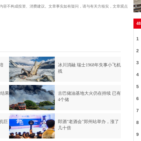
内容不构成投资、消费建议。文章事实如有疑问，请与有关方核实，文章观点
4
1
2
会
3
培
冰川消融 瑞士1968年失事小飞机
残
4
5
判结果
古巴储油基地大火仍在持续 已有
幕
6
4个储
长
7
机巨
郎酒“老酒会”郑州站举办，涨了
8
几十倍
效
9