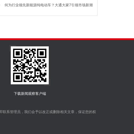
支撑
0
何为行业领先新能源纯电动车？大通大家7引领市场新潮
！
下载新闻观察客户端
即联系管理员，我们会予以改正或删除相关文章，保证您的权