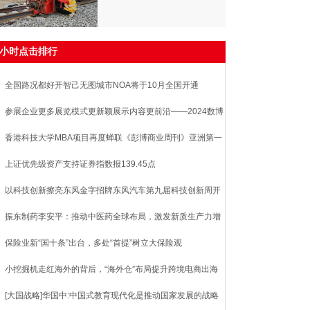
8小时点击排行
全国路况都好开智己无图城市NOA将于10月全国开通
参展企业更多展览模式更新颖展示内容更前沿——2024数博
专业展三大亮点
香港科技大学MBA项目再度蝉联《彭博商业周刊》亚洲第一
上证优先级资产支持证券指数报139.45点
以科技创新擦亮东风金字招牌东风汽车第九届科技创新周开
振东制药李安平：推动中医药全球布局，激发新质生产力增
动力
保险业新“国十条”出台，多处“首提”树立大保险观
小挖掘机走红海外的背后，“海外仓”布局提升跨境电商出海
率
[大国战略]华国中:中国式教育现代化是推动国家发展的战略