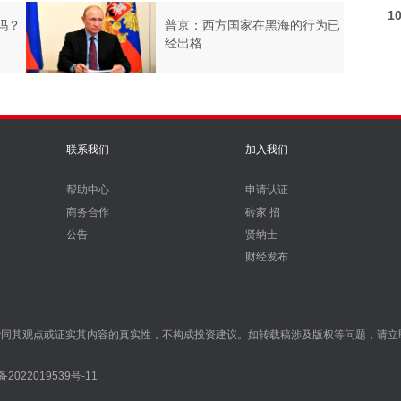
性
1
吗？
普京：西方国家在黑海的行为已
经出格
流
联系我们
加入我们
帮助中心
申请认证
商务合作
砖家 招
公告
贤纳士
财经发布
赞同其观点或证实其内容的真实性，不构成投资建议。如转载稿涉及版权等问题，请立
2022019539号-11