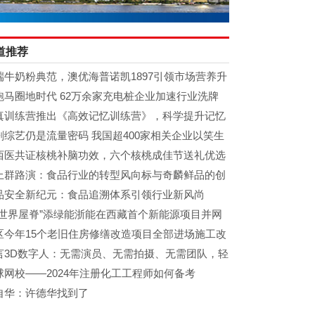
道推荐
端牛奶粉典范，澳优海普诺凯1897引领市场营养升
潮
跑马圈地时代 62万余家充电桩企业加速行业洗牌
真训练营推出《高效记忆训练营》，科学提升记忆
剧综艺仍是流量密码 我国超400家相关企业以笑生
西医共证核桃补脑功效，六个核桃成佳节送礼优选
上群路演：食品行业的转型风向标与奇麟鲜品的创
实践
品安全新纪元：食品追溯体系引领行业新风尚
“世界屋脊”添绿能浙能在西藏首个新能源项目并网
电
区今年15个老旧住房修缮改造项目全部进场施工改
居住环境推进城市更新
言3D数字人：无需演员、无需拍摄、无需团队，轻
创作视频
球网校——2024年注册化工工程师如何备考
自华：许德华找到了